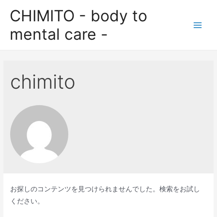
コ
CHIMITO - body to
ン
mental care -
テ
Main
ン
Men
ツ
へ
chimito
ス
キ
ッ
プ
お探しのコンテンツを見つけられませんでした。検索をお試し
ください。